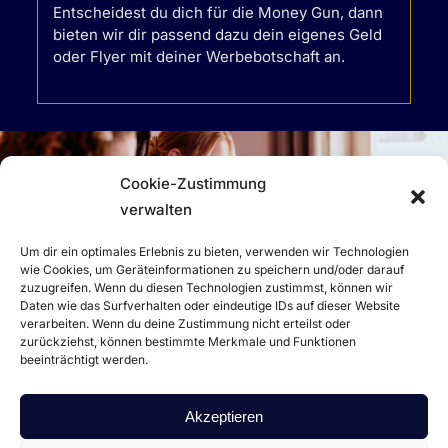
Entscheidest du dich für die Money Gun, dann
bieten wir dir passend dazu dein eigenes Geld
oder Flyer mit deiner Werbebotschaft an.
Cookie-Zustimmung
verwalten
JETZT ANFRAGEN
Um dir ein optimales Erlebnis zu bieten, verwenden wir Technologien
wie Cookies, um Geräteinformationen zu speichern und/oder darauf
zuzugreifen. Wenn du diesen Technologien zustimmst, können wir
Daten wie das Surfverhalten oder eindeutige IDs auf dieser Website
verarbeiten. Wenn du deine Zustimmung nicht erteilst oder
zurückziehst, können bestimmte Merkmale und Funktionen
BOCHOLT | MÜNSTER | DÜSSELDORF | KÖLN | BONN |
beeinträchtigt werden.
DUISBURG | OBERHAUSEN | ESSEN | BOCHUM | DORTMUND
| WUPPERTAL
Akzeptieren
MÜNSTERLAND | RHEINLAND | RUHRGEBIET | NRW |
DEUTSCHLAND