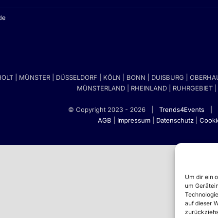
de
OLT | MÜNSTER | DÜSSELDORF | KÖLN | BONN | DUISBURG | OBERH
MÜNSTERLAND | RHEINLAND | RUHRGEBIET 
© Copyright 2023 -
2026 |
Trends4Events
| A
AGB
|
Impressum
|
Datenschutz
|
Cookie
Um dir ein 
um Gerätein
Technologie
auf dieser 
zurückziehs